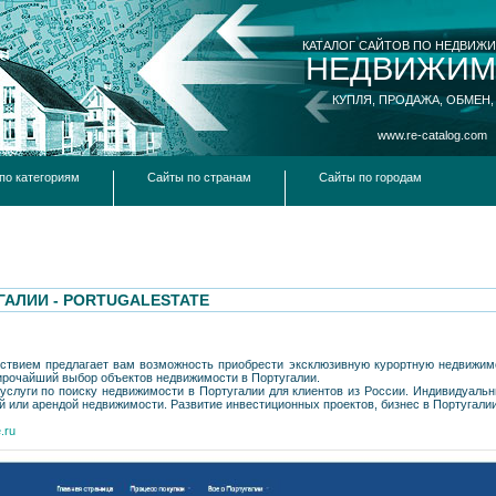
КАТАЛОГ САЙТОВ ПО НЕДВИЖ
НЕДВИЖИМ
КУПЛЯ, ПРОДАЖА, ОБМЕН,
www.re-catalog.com
по категориям
Сайты по странам
Сайты по городам
АЛИИ - PORTUGALESTATE
льствием предлагает вам возможность приобрести эксклюзивную курортную недвижим
ирочайший выбор объектов недвижимости в Португалии.
услуги по поиску недвижимости в Португалии для клиентов из России. Индивидуальн
ей или арендой недвижимости. Развитие инвестиционных проектов, бизнес в Португали
.ru