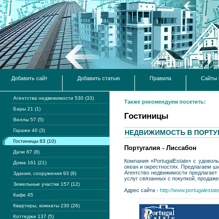
Добавить сайт
Добавить статью
Правила
Сайты 
Агентства недвижимости 530 (33)
Также рекомендуем посетить:
Бары 21 (1)
Гостиницы
Виллы 57 (5)
Гаражи 40 (3)
НЕДВИЖИМОСТЬ В ПОРТУГ
Гостиницы 83 (10)
Португалия - Лиссабон
Дачи 87 (8)
Компания «PortugalEstate» с удово
Дома 161 (21)
океан и окрестностях. Предлагаем ш
Агентство недвижимости предлагает 
Здания, сооружения 93 (9)
услуг связанных с покупкой, продаж
Земельные участки 157 (12)
Адрес сайта -
http://www.portugalestate
Кафе 45
Квартиры, комнаты 230 (26)
Коттеджи 137 (5)