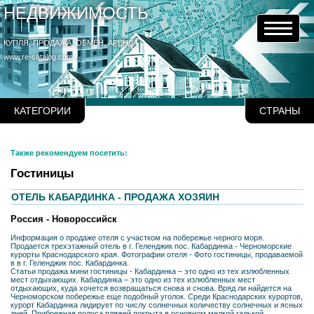
НЕДВИЖИМОСТЬ
КУПЛЯ, ПРОДАЖА, ОБМЕН, АРЕНДА
www.re-catalog.com
КАТЕГОРИИ
СТРАНЫ
Также рекомендуем посетить:
Гостиницы
ОТЕЛЬ КАБАРДИНКА - ПРОДАЖА ХОЗЯИН
Россия - Новороссийск
Информация о продаже отеля с участком на побережье черного моря.
Продается трехэтажный отель в г. Геленджик пос. Кабардинка - Черноморские
курорты Краснодарского края. Фотографии отеля - Фото гостиницы, продаваемой
в в г. Геленджик пос. Кабардинка.
Статьи продажа мини гостиницы - Кабардинка – это одно из тех излюбленных
мест отдыхающих. Кабардинка – это одно из тех излюбленных мест
отдыхающих, куда хочется возвращаться снова и снова. Вряд ли найдется на
Черноморском побережье еще подобный уголок. Среди Краснодарских курортов,
курорт Кабардинка лидирует по числу солнечных количеству солнечных и ясных
дней. Прибрежная полоса пляжей покрыта в основном мелкой галькой.