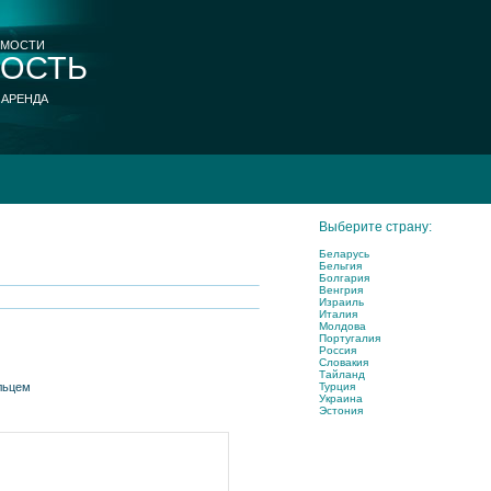
ИМОСТИ
ОСТЬ
 АРЕНДА
Выберите страну:
Беларусь
Бельгия
Болгария
Венгрия
Израиль
Италия
Молдова
Португалия
Россия
Словакия
Тайланд
Турция
ельцем
Украина
Эстония