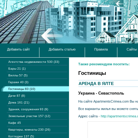
Добавить сайт
Добавить статью
Правила
Сайты 
Агентства недвижимости 530 (33)
Также рекомендуем посетить:
Бары 21 (1)
Гостиницы
Виллы 57 (5)
Гаражи 40 (3)
АРЕНДА В ЯЛТЕ
Гостиницы 83 (10)
Украина - Севастополь
Дачи 87 (8)
На сайте ApartmentsCrimea.com Вы н
Дома 161 (21)
Все варианты жилья вы можете снять
Здания, сооружения 93 (9)
Земельные участки 157 (12)
Адрес сайта -
http://apartmentscrimea
Кафе 45
Квартиры, комнаты 230 (26)
Коттеджи 137 (5)