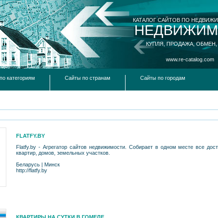
КАТАЛОГ САЙТОВ ПО НЕДВИЖ
НЕДВИЖИМ
КУПЛЯ, ПРОДАЖА, ОБМЕН,
www.re-catalog.com
по категориям
Сайты по странам
Сайты по городам
FLATFY.BY
Flatfy.by - Агрегатор сайтов недвижимости. Собирает в одном месте все до
квартир, домов, земельных участков.
Беларусь
|
Минск
http://flatfy.by
КВАРТИРЫ НА СУТКИ В ГОМЕЛЕ