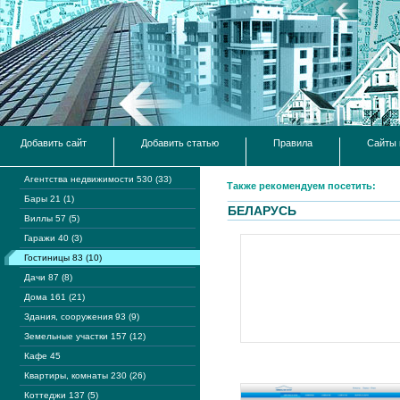
Добавить сайт
Добавить статью
Правила
Сайты 
Агентства недвижимости 530 (33)
Также рекомендуем посетить:
Бары 21 (1)
БЕЛАРУСЬ
Виллы 57 (5)
Гаражи 40 (3)
Гостиницы 83 (10)
Дачи 87 (8)
Дома 161 (21)
Здания, сооружения 93 (9)
Земельные участки 157 (12)
Кафе 45
Квартиры, комнаты 230 (26)
Коттеджи 137 (5)