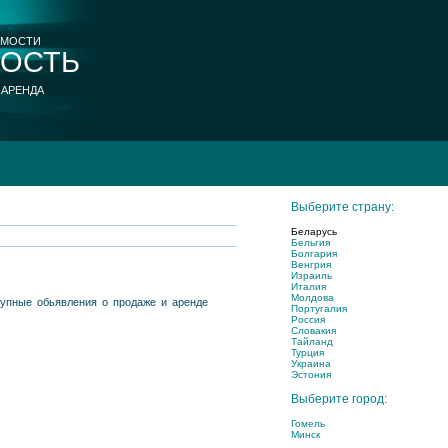
ИМОСТИ
ОСТЬ
 АРЕНДА
Выберите страну:
Беларусь
Бельгия
Болгария
Венгрия
Израиль
Италия
Молдова
ступные обьявления о продаже и аренде
Португалия
Россия
Словакия
Тайланд
Турция
Украина
Эстония
Выберите город:
Гомель
Минск