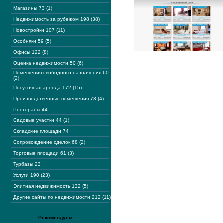
Магазины 73 (1)
Недвижимость за рубежом 198 (38)
Новостройки 107 (11)
Особняки 59 (5)
Офисы 122 (8)
Оценка недвижимости 50 (6)
Помещения свободного назначения 60
(2)
Посуточная аренда 172 (15)
Производственные помещения 73 (4)
Рестораны 44
Садовые участки 44 (1)
Складские площади 74
Сопровождение сделок 68 (2)
Торговые площади 61 (3)
Турбазы 23
Услуги 190 (23)
Элитная недвижимость 132 (5)
Другие сайты по недвижимости 212 (11)
Рекомендуем: