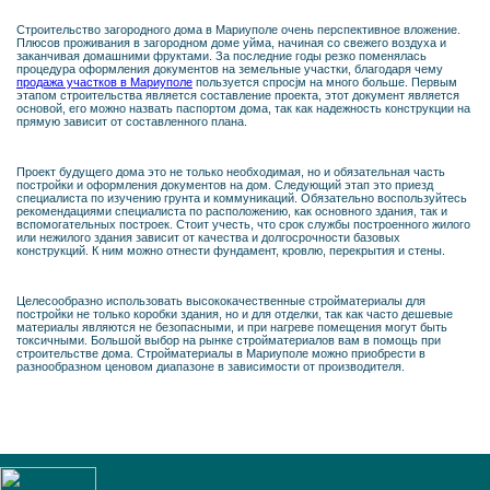
Строительство загородного дома в Мариуполе очень перспективное вложение.
Плюсов проживания в загородном доме уйма, начиная со свежего воздуха и
заканчивая домашними фруктами. За последние годы резко поменялась
процедура оформления документов на земельные участки, благодаря чему
продажа участков в Мариуполе
пользуется спросjм на много больше. Первым
этапом строительства является составление проекта, этот документ является
основой, его можно назвать паспортом дома, так как надежность конструкции на
прямую зависит от составленного плана.
Проект будущего дома это не только необходимая, но и обязательная часть
постройки и оформления документов на дом. Следующий этап это приезд
специалиста по изучению грунта и коммуникаций. Обязательно воспользуйтесь
рекомендациями специалиста по расположению, как основного здания, так и
вспомогательных построек. Стоит учесть, что срок службы построенного жилого
или нежилого здания зависит от качества и долгосрочности базовых
конструкций. К ним можно отнести фундамент, кровлю, перекрытия и стены.
Целесообразно использовать высококачественные стройматериалы для
постройки не только коробки здания, но и для отделки, так как часто дешевые
материалы являются не безопасными, и при нагреве помещения могут быть
токсичными. Большой выбор на рынке стройматериалов вам в помощь при
строительстве дома. Стройматериалы в Мариуполе можно приобрести в
разнообразном ценовом диапазоне в зависимости от производителя.