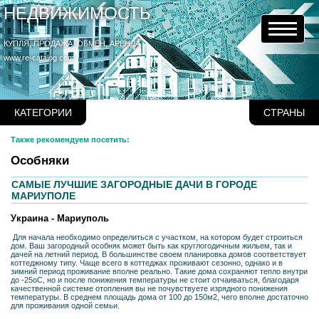
НЕДВИЖИМОСТЬ
КУПЛЯ, ПРОДАЖА, ОБМЕН, АРЕНДА
www.re-catalog.com
КАТЕГОРИИ
СТРАНЫ
Также рекомендуем посетить:
Особняки
САМЫЕ ЛУЧШИЕ ЗАГОРОДНЫЕ ДАЧИ В ГОРОДЕ
МАРИУПОЛЕ
Украина - Мариуполь
Для начала необходимо определиться с участком, на котором будет строиться
дом. Ваш загородный особняк может быть как круглогодичным жильем, так и
дачей на летний период. В большинстве своем планировка домов соответствует
коттеджному типу. Чаще всего в коттеджах проживают сезонно, однако и в
зимний период проживание вполне реально. Такие дома сохраняют тепло внутри
до -25oС, но и после понижения температуры не стоит отчаиваться, благодаря
качественной системе отопления вы не почувствуете изрядного понижения
температуры. В среднем площадь дома от 100 до 150м2, чего вполне достаточно
для проживания одной семьи.