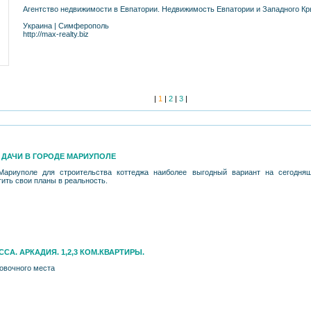
Агентство недвижимости в Евпатории. Недвижимость Евпатории и Западного К
Украина
|
Симферополь
http://max-realty.biz
|
1
|
2
|
3
|
ДАЧИ В ГОРОДЕ МАРИУПОЛЕ
Мариуполе для строительства коттеджа наиболее выгодный вариант на сегодня
ить свои планы в реальность.
СА. АРКАДИЯ. 1,2,3 КОМ.КВАРТИРЫ.
ковочного места