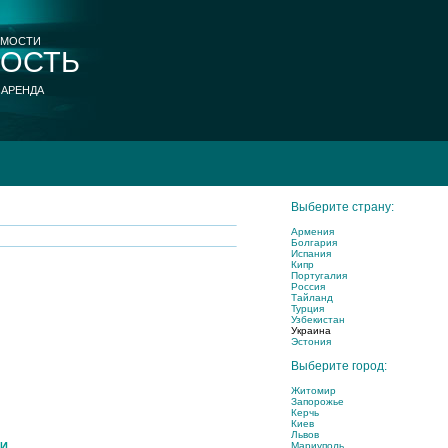
ИМОСТИ
ОСТЬ
 АРЕНДА
Выберите страну:
Армения
Болгария
Испания
Кипр
Португалия
Россия
Тайланд
Турция
Узбекистан
Украина
Эстония
Выберите город:
Житомир
Запорожье
Керчь
Киев
Львов
ТИ
Мариуполь