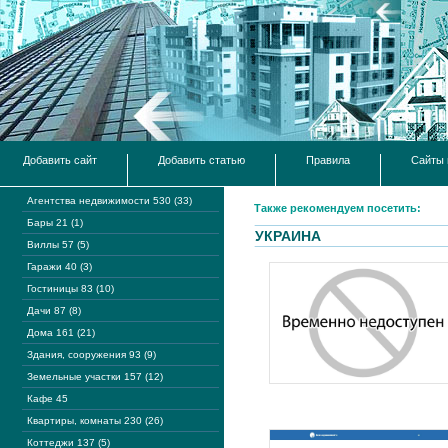
Добавить сайт
Добавить статью
Правила
Сайты 
Агентства недвижимости 530 (33)
Также рекомендуем посетить:
Бары 21 (1)
УКРАИНА
Виллы 57 (5)
Гаражи 40 (3)
Гостиницы 83 (10)
Дачи 87 (8)
Дома 161 (21)
Здания, сооружения 93 (9)
Земельные участки 157 (12)
Кафе 45
Квартиры, комнаты 230 (26)
Коттеджи 137 (5)