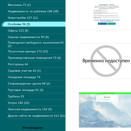
Магазины 73 (1)
Недвижимость за рубежом 198 (38)
Новостройки 107 (11)
Особняки 59 (5)
Офисы 122 (8)
Оценка недвижимости 50 (6)
Помещения свободного назначения 60
(2)
Посуточная аренда 172 (15)
Производственные помещения 73 (4)
Рестораны 44
Садовые участки 44 (1)
Складские площади 74
Сопровождение сделок 68 (2)
Торговые площади 61 (3)
Турбазы 23
Услуги 190 (23)
Элитная недвижимость 132 (5)
Другие сайты по недвижимости 212 (11)
Рекомендуем: