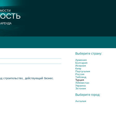
ИМОСТИ
ОСТЬ
 АРЕНДА
Выберите страну:
Армения
Болгария
Испания
Кипр
Португалия
Россия
Тайланд
од строительство, действующий бизнес.
Турция
Узбекистан
Украина
Эстония
Выберите город:
Анталия