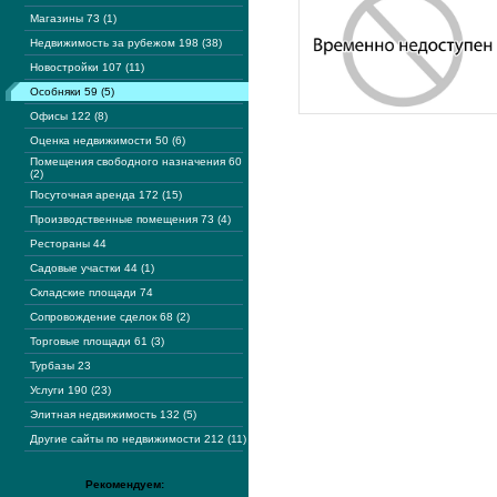
Магазины 73 (1)
Недвижимость за рубежом 198 (38)
Новостройки 107 (11)
Особняки 59 (5)
Офисы 122 (8)
Оценка недвижимости 50 (6)
Помещения свободного назначения 60
(2)
Посуточная аренда 172 (15)
Производственные помещения 73 (4)
Рестораны 44
Садовые участки 44 (1)
Складские площади 74
Сопровождение сделок 68 (2)
Торговые площади 61 (3)
Турбазы 23
Услуги 190 (23)
Элитная недвижимость 132 (5)
Другие сайты по недвижимости 212 (11)
Рекомендуем: