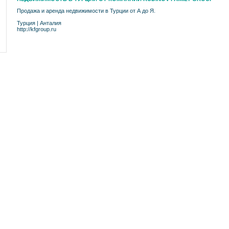
Продажа и аренда недвижимости в Турции от А до Я.
Турция
|
Анталия
http://kfgroup.ru