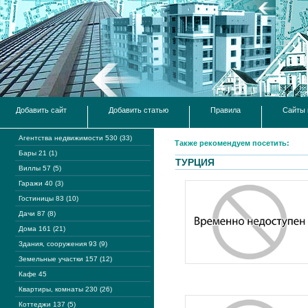
Добавить сайт
Добавить статью
Правила
Сайты 
Агентства недвижимости 530 (33)
Также рекомендуем посетить:
Бары 21 (1)
ТУРЦИЯ
Виллы 57 (5)
Гаражи 40 (3)
Гостиницы 83 (10)
Дачи 87 (8)
Дома 161 (21)
Здания, сооружения 93 (9)
Земельные участки 157 (12)
Кафе 45
Квартиры, комнаты 230 (26)
Коттеджи 137 (5)