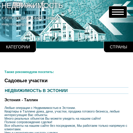
НЕДВИЖИМОСТЬ
КУПЛЯ, ПРОДАЖА, ОБМЕН, АРЕНДА
www.re-catalog.com
КАТЕГОРИИ
СТРАНЫ
Также рекомендуем посетить:
Садовые участки
НЕДВИЖИМОСТЬ В ЭСТОНИИ
Эстония - Таллин
Любые операции с Недвижимостью в Эстонии.
Квартиры в Таллине дома, дачи, участки, продажа готового бизнеса, любые
интересующие Вас объекты.
Много реальных объектов Вы можете увидеть на нашем сайте!
Полное сопровождение сделки!
Все объекты на нашем сайте без посредников, Мы работаем только напрямую с
клиентами.
Чем и гарантируем чистоту сделки