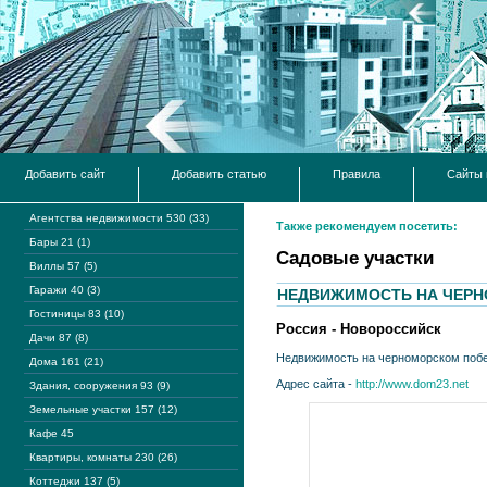
Добавить сайт
Добавить статью
Правила
Сайты 
Агентства недвижимости 530 (33)
Также рекомендуем посетить:
Бары 21 (1)
Садовые участки
Виллы 57 (5)
Гаражи 40 (3)
НЕДВИЖИМОСТЬ НА ЧЕР
Гостиницы 83 (10)
Россия - Новороссийск
Дачи 87 (8)
Недвижимость на черноморском поб
Дома 161 (21)
Адрес сайта -
http://www.dom23.net
Здания, сооружения 93 (9)
Земельные участки 157 (12)
Кафе 45
Квартиры, комнаты 230 (26)
Коттеджи 137 (5)