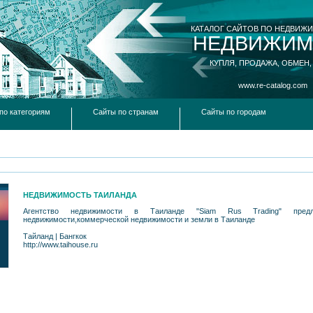
КАТАЛОГ САЙТОВ ПО НЕДВИЖ
НЕДВИЖИМ
КУПЛЯ, ПРОДАЖА, ОБМЕН,
www.re-catalog.com
по категориям
Сайты по странам
Сайты по городам
НЕДВИЖИМОСТЬ ТАИЛАНДА
Агентство недвижимости в Таиланде "Siam Rus Trading" предл
недвижимости,коммерческой недвижимости и земли в Таиланде
Тайланд
|
Бангкок
http://www.taihouse.ru