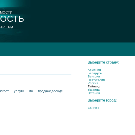
ИМОСТИ
ОСТЬ
 АРЕНДА
Выберите страну:
Армения
Беларусь
Венгрия
Португалия
Россия
Тайланд
Украина
агает услуги по продаже,аренде
Эстония
Выберите город:
Бангкок