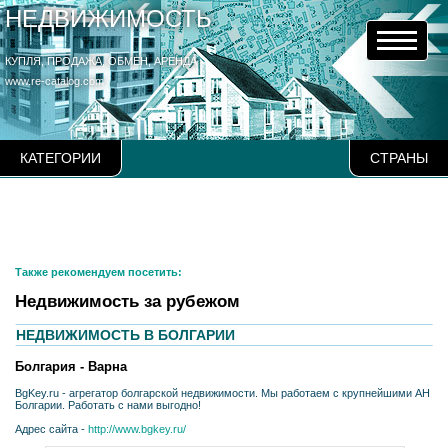
НЕДВИЖИМОСТЬ
КУПЛЯ, ПРОДАЖА, ОБМЕН, АРЕНДА
www.re-catalog.com
КАТЕГОРИИ
СТРАНЫ
Также рекомендуем посетить:
Недвижимость за рубежом
НЕДВИЖИМОСТЬ В БОЛГАРИИ
Болгария - Варна
BgKey.ru - агрегатор болгарской недвижимости. Мы работаем с крупнейшими АН
Болгарии. Работать с нами выгодно!
Адрес сайта -
http://www.bgkey.ru/