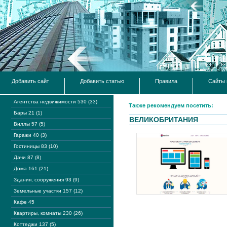
Добавить сайт
Добавить статью
Правила
Сайты 
Агентства недвижимости 530 (33)
Также рекомендуем посетить:
Бары 21 (1)
ВЕЛИКОБРИТАНИЯ
Виллы 57 (5)
Гаражи 40 (3)
Гостиницы 83 (10)
Дачи 87 (8)
Дома 161 (21)
Здания, сооружения 93 (9)
Земельные участки 157 (12)
Кафе 45
Квартиры, комнаты 230 (26)
Коттеджи 137 (5)