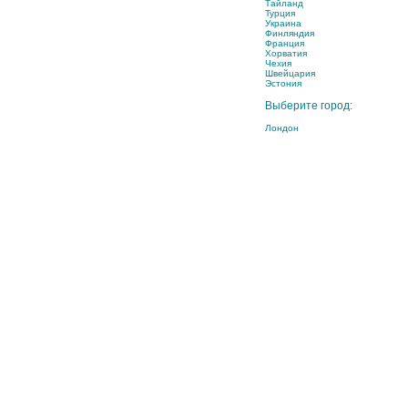
Тайланд
Турция
Украина
Финляндия
Франция
Хорватия
Чехия
Швейцария
Эстония
Выберите город:
Лондон