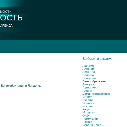
ИМОСТИ
ОСТЬ
 АРЕНДА
Выберите страну:
Австрия
Албания
Армения
Бельгия
Болгария
Великобритания
Венгрия
 Великобритании и Лондоне.
Германия
Греция
Доминиканская рспб.
Египет
Израиль
Испания
Италия
Кипр
Молдова
ОАЭ
Португалия
Россия
Сербия и Черн.