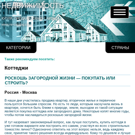
НЕДВИЖИМОСТЬ
КУПЛЯ, ПРОДАЖА, ОБМЕН, АРЕНДА
www.re-catalog.com
КАТЕГОРИИ
СТРАНЫ
Также рекомендуем посетить:
Коттеджи
РОСКОШЬ ЗАГОРОДНОЙ ЖИЗНИ — ПОКУПАТЬ ИЛИ
СТРОИТЬ?
Россия - Москва
В наши дни участилась продажа квартир, вторичное жилье и первичное
пользуется большим спросом. Но есть те люди, которым наскучила жизнь в
квартире, хочется быть ближе к природе, земле, выходом из такой ситуации
является покупка коттеджа или загородного дома. Некоторые копят многие годы,
чтобы потом наслаждаться роскошью загородной жизни.
И тут назревает закономерный вопрос, как лучше поступить, купить коттедж в
уже готовом варианте или построить его самим, участвуя во всех строительных
тонкостях лично? Однозначно ответить на этот вопрос нельзя, ведь каждому
свое, принятие такого решения всегда индивидуально. Кому-то дешевле и лучше