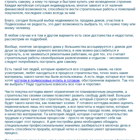
строить самому, а кому-то проще и быстрее купить уже возведенное строение.
Каждая житейская ситуация индивидуальна, многое зависит и от наличия
финансовой возможности, способности вести строительные работы и пожеланий
покупателя, последнее слово всегда за ним.
Благо, сегодня большой выбор недвижимости, продажа домов, участков в
Подмосковье не редкость, это дает возможность выбрать то, что нужно тому или
иному человеку.
В любом случае и в том и другом варианте есть свои достоинства и недостатки,
рассмотрим их подробней.
Вообще, понятие загородного дома у большинства ассоциируется с домом для
души за пределами шумного мегаполиса, в нем можно расслабиться и
отдохнуть, а не заниматься ремонтными работами, но для тех, кто считает
строительные работы своеобразным развлечением и отдыхом – несомненно
следует попробовать построить дом самому.
Есть такой тип людей, которым нравиться все создавать самим, на свое
усмотрение, любят находиться в процессе строительства, точно знать какие
материалы, какого качества были использованы. А есть люди, которые все-таки
хотят
коттедж в подмосковье купить в готовом
, обустроенном варианте. Так что
же выбрать? Надо тщательно взвесить все «за» и «против».
Часто покупка коттеджа имеет ограничения по планировочным решениям, а
строительство своими силами позволяет развить свободу действий. Большое
значение имеет качество строительства, дом, который строится «для себя»
будет такого качества, как пожелает хозяин. У готового коттеджа можно оценить
первоначально лишь его конструкцию, а все просчеты и недостатки, которые
были допущены при строительстве, будут оценены гораздо позже, впрочем, как
и качество материалов. Та категория людей, которая считает строительство
трудным и утомительным процессом – просто не представляет себе как
происходит этот процесс. А для постройки дома необходимо обладать
специальными профессиональными знаниями, разбираться в мелочах дела и
иметь способности прораба, который четко и слаженно умеет организовать
процесс.