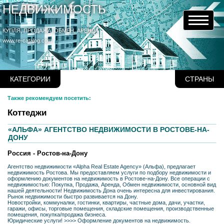
НЕДВИЖИМОСТЬ
КУПЛЯ, ПРОДАЖА, ОБМЕН, АРЕНДА
www.re-catalog.com
КАТЕГОРИИ
СТРАНЫ
Также рекомендуем посетить:
Коттеджи
«АЛЬФА» АГЕНТСТВО НЕДВИЖИМОСТИ В РОСТОВЕ-НА-
ДОНУ
Россия - Ростов-на-Дону
Агентство недвижимости «Alpha Real Estate Agency» (Альфа), предлагает
недвижимость Ростова. Мы предоставляем услуги по подбору недвижимости и
оформлению документов на недвижимость в Ростове-на-Дону. Все операции с
недвижимостью: Покупка, Продажа, Аренда, Обмен недвижимости, основной вид
нашей деятельности! Недвижимость Дона очень интересна для инвестирования.
Рынок недвижимости быстро развивается на Дону.
Новостройки, коммуналки, гостинки, квартиры, частные дома, дачи, участки,
гаражи, офисы, торговые помещения, складские помещения, производственные
помещения, покупка/продажа бизнеса.
Юридические услуги! >>>> Оформление документов на недвижимость.