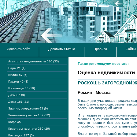
Добавить сайт
Добавить статью
Правила
Сайты 
Агентства недвижимости 530 (33)
Также рекомендуем посетить:
Бары 21 (1)
Оценка недвижимости
Виллы 57 (5)
Гаражи 40 (3)
РОСКОШЬ ЗАГОРОДНОЙ Ж
Гостиницы 83 (10)
Россия - Москва
Дачи 87 (8)
В наши дни участилась продажа квар
Дома 161 (21)
быть ближе к природе, земле, выход
роскошью загородной жизни.
Здания, сооружения 93 (9)
Земельные участки 157 (12)
И тут назревает закономерный вопрос
лично? Однозначно ответить на этот
Кафе 45
кому-то проще и быстрее купить у
способности вести строительные раб
Квартиры, комнаты 230 (26)
Благо, сегодня большой выбор недв
Коттеджи 137 (5)