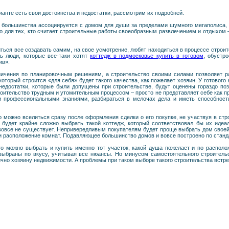
ианте есть свои достоинства и недостатки, рассмотрим их подробней.
у большинства ассоциируется с домом для души за пределами шумного мегаполиса, 
о для тех, кто считает строительные работы своеобразным развлечением и отдыхом 
ться все создавать самим, на свое усмотрение, любят находиться в процессе строите
ь люди, которые все-таки хотят
коттедж в подмосковье купить в готовом
, обустр
ив».
ничения по планировочным решениям, а строительство своими силами позволяет р
который строится «для себя» будет такого качества, как пожелает хозяин. У готовог
 недостатки, которые были допущены при строительстве, будут оценены гораздо поз
роительство трудным и утомительным процессом – просто не представляет себе как пр
 профессиональными знаниями, разбираться в мелочах дела и иметь способности
го можно вселиться сразу после оформления сделки о его покупке, не участвуя в стр
 будет крайне сложно выбрать такой коттедж, который соответствовал бы их иде
 вовсе не существует. Непривередливым покупателям будет проще выбрать дом своей
и расположение комнат. Подавляющее большинство домов и вовсе построено по стан
то можно выбрать и купить именно тот участок, какой душа пожелает и по располо
ыбраны по вкусу, учитывая все нюансы. Но минусом самостоятельного строительст
ично хозяину недвижимости. А проблемы при таком выборе такого строительства встр