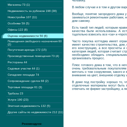
человеку.
Магазины 73 (1)
В любом случае и в том и другом вар
Недвижимость за рубежом 198 (38)
Вообще, понятие загородного дома 
Новостройки 107 (11)
заниматься ремонтными работами, н
дом самому.
Особняки 59 (5)
Есть такой тип людей, которым нрави
Офисы 122 (8)
качества были использованы. А ест
тщательно взвесить все «за» и «прот
Оценка недвижимости 50 (6)
Часто покупка коттеджа имеет огра
Помещения свободного назначения 60
(2)
имеет качество строительства, дом, 
его конструкцию, а все просчеты и
Посуточная аренда 172 (15)
категория людей, которая считает ст
необходимо обладать специальными
Производственные помещения 73 (4)
организовать процесс.
Рестораны 44
Плюс готового дома в том, что в не
очень требовательным покупателям
Садовые участки 44 (1)
мечтать о том сооружении, какого и
Складские площади 74
внимание на цвет, внешнюю отделку 
Сопровождение сделок 68 (2)
В доме под постройку хорошо то, ч
отделочные материалы могут быть в
Торговые площади 61 (3)
отвечать не фирме-застройщику, а л
Турбазы 23
Услуги 190 (23)
Элитная недвижимость 132 (5)
Другие сайты по недвижимости 212 (11)
Рекомендуем: