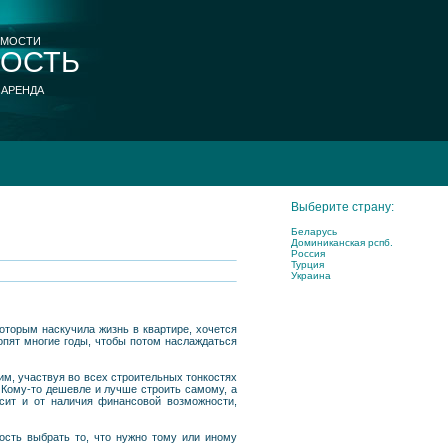
ИМОСТИ
ОСТЬ
 АРЕНДА
Выберите страну:
Беларусь
Доминиканская рспб.
Россия
Турция
Украина
оторым наскучила жизнь в квартире, хочется
копят многие годы, чтобы потом наслаждаться
мим, участвуя во всех строительных тонкостях
. Кому-то дешевле и лучше строить самому, а
исит и от наличия финансовой возможности,
ость выбрать то, что нужно тому или иному