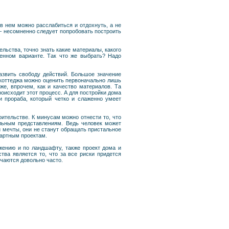
в нем можно расслабиться и отдохнуть, а не
– несомненно следует попробовать построить
льства, точно знать какие материалы, какого
оенном варианте. Так что же выбрать? Надо
азвить свободу действий. Большое значение
о коттеджа можно оценить первоначально лишь
же, впрочем, как и качество материалов. Та
оисходит этот процесс. А для постройки дома
 прораба, который четко и слаженно умеет
оительстве. К минусам можно отнести то, что
альным представлениям. Ведь человек может
 мечты, они не станут обращать пристальное
дартным проектам.
жению и по ландшафту, также проект дома и
ва является то, что за все риски придется
ечаются довольно часто.