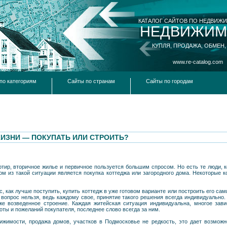
КАТАЛОГ САЙТОВ ПО НЕДВИЖ
НЕДВИЖИМ
КУПЛЯ, ПРОДАЖА, ОБМЕН,
www.re-catalog.com
по категориям
Сайты по странам
Сайты по городам
ИЗНИ — ПОКУПАТЬ ИЛИ СТРОИТЬ?
тир, вторичное жилье и первичное пользуется большим спросом. Но есть те люди, к
ом из такой ситуации является покупка коттеджа или загородного дома. Некоторые 
, как лучше поступить, купить коттедж в уже готовом варианте или построить его са
 вопрос нельзя, ведь каждому свое, принятие такого решения всегда индивидуально
же возведенное строение. Каждая житейская ситуация индивидуальна, многое зав
оты и пожеланий покупателя, последнее слово всегда за ним.
ижимости, продажа домов, участков в Подмосковье не редкость, это дает возможн