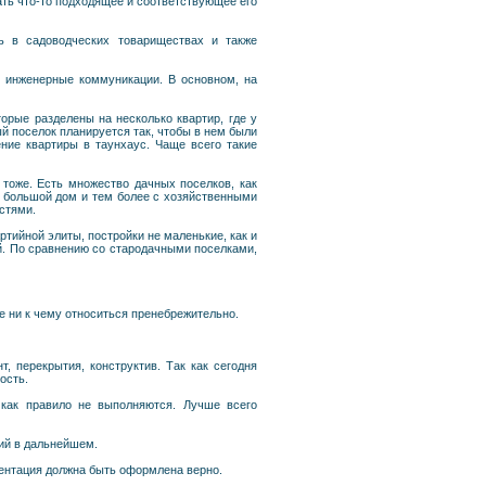
ть что-то подходящее и соответствующее его
ь в садоводческих товариществах и также
е инженерные коммуникации. В основном, на
рые разделены на несколько квартир, где у
ый поселок планируется так, чтобы в нем были
ние квартиры в таунхаус. Чаще всего такие
тоже. Есть множество дачных поселков, как
ь большой дом и тем более с хозяйственными
стями.
ртийной элиты, постройки не маленькие, как и
ей. По сравнению со стародачными поселками,
е ни к чему относиться пренебрежительно.
, перекрытия, конструктив. Так как сегодня
ость.
 как правило не выполняются. Лучше всего
ий в дальнейшем.
ментация должна быть оформлена верно.