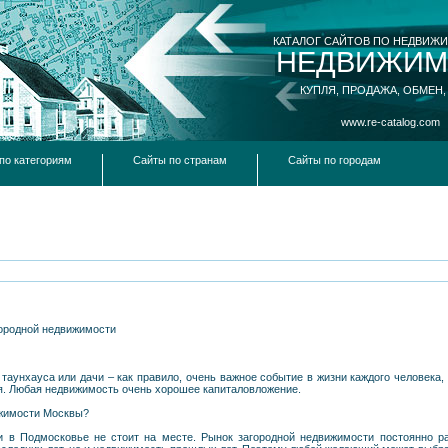
КАТАЛОГ САЙТОВ ПО НЕДВИЖ
НЕДВИЖИМ
КУПЛЯ, ПРОДАЖА, ОБМЕН,
www.re-catalog.com
по категориям
Сайты по странам
Сайты по городам
городной недвижимости
 таунхауса или дачи – как правило, очень важное событие в жизни каждого человека,
я. Любая недвижимость очень хорошее капиталовложение.
ижимости Москвы?
в Подмосковье не стоит на месте. Рынок загородной недвижимости постоянно раз