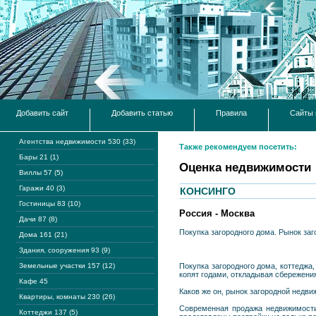
Добавить сайт
Добавить статью
Правила
Сайты 
Агентства недвижимости 530 (33)
Также рекомендуем посетить:
Бары 21 (1)
Оценка недвижимости
Виллы 57 (5)
Гаражи 40 (3)
КОНСИНГО
Гостиницы 83 (10)
Россия - Москва
Дачи 87 (8)
Покупка загородного дома. Рынок за
Дома 161 (21)
Здания, сооружения 93 (9)
Земельные участки 157 (12)
Покупка загородного дома, коттеджа,
копят годами, откладывая сбережени
Кафе 45
Каков же он, рынок загородной недв
Квартиры, комнаты 230 (26)
Современная продажа недвижимости 
Коттеджи 137 (5)