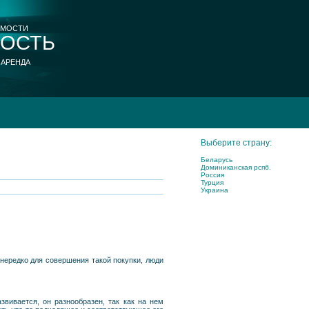
ИМОСТИ
ОСТЬ
 АРЕНДА
Выберите страну:
Беларусь
Доминиканская рспб.
Россия
Турция
Украина
 нередко для совершения такой покупки, люди
вивается, он разнообразен, так как на нем