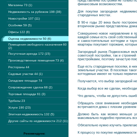
представлены постройки не только п
финансовым возможностям.
Магазины 73 (1)
Для покупки загородная недвижим
Недвижимость за рубежом 198 (38)
стародачных местах.
Новостройки 107 (11)
В 90-е годы 20 века было построе
Особняки 59 (5)
вторичном рынке представлены дома,
Офисы 122 (8)
Совершенно новое направление в пр
каждой семьи есть свой собственный 
Оценка недвижимости 50 (6)
и самостоятельные коттеджи и тау
квартиры покупают горожане, которы
Помещения свободного назначения 60
(2)
Загородный рынок Подмосковья вклю
Посуточная аренда 172 (15)
советской постройки, так и строени
пристройками, поэтому зачастую по
Производственные помещения 73 (4)
Еще есть стародачные поселки, в них
Рестораны 44
земельные участки. В поселках тако
коттеджные имеют не только первично
Садовые участки 44 (1)
Складские площади 74
Получается, что выбор загородной н
Сопровождение сделок 68 (2)
Когда выбор все же сделан, необход
Торговые площади 61 (3)
Что делать, чтобы не допустить ошиб
Турбазы 23
Обращать свое внимание необходимо
встречаются дома с плохим уровнем 
Услуги 190 (23)
Должно быть как можно меньше уст
Элитная недвижимость 132 (5)
максимально подробно прописать вс
Другие сайты по недвижимости 212 (11)
Обязательно нужно изучить прилегаю
К процессу по покупке недвижимости
Рекомендуем: