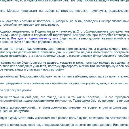
оследних лет, но и недвижимость прошлых лет. Поэтому любой желающий может выбра
ость Москвы предлагает на выбор коттеджные поселки, таунхаусы, недвижимост
но множество хаотичных построек, к которым не были проведены централизованны
 постройки тех времен для реализации.
одажах недвижимости Подмосковья – таунхаусы. Это сблокированные коттеджи, кото
вход и свой участок с придомовой территорией. Как правило, при застройке коттеджн
нхаусы.
Коттедж в подмосковье купить
будет естественно дороже, нежели приобрете
е раньше жили со своими родственниками.
чает не только недвижимость для постоянного проживания, а и дома дачного типа 
й последнего десятилетия. Небольшой дачный участок не дает возможность построит
купают недвижимость в таких поселках люди, с ограниченными финансовыми способно
 купить жилье будет совсем не дешево, когда-то в таких поселках находились дома па
го типа нет свободных участков, поэтому приобрести можно только постройку с земл
е жилье, а еще и участками под застройку.
едвижимости Подмосковья обширен, есть из чего выбирать, дело лишь за покупателем.
имо придерживаться элементарных правил по покупке загородного дома, в этом вопрос
ок при покупке дома?
 не только на сам дом, его фасад, но и на то, как он построен, на его фундамент
строительства и даже нарушениями технологии. Такие дома быстро приходят в негодн
ных договоренностей, те договоренности, которые не вошли в рамки договора,
е нюансы на бумаге.
щую к дому местность и желательно в разное время суток, во избежание разочарован
 нужно привлекать юристов, специализирующихся на этом вопросе хорошо. Вся доку