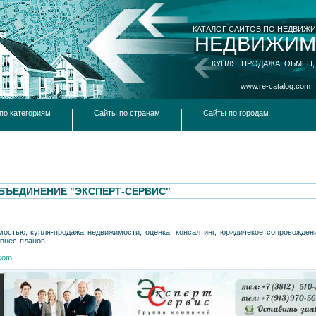
КАТАЛОГ САЙТОВ ПО НЕДВИЖ
НЕДВИЖИМ
КУПЛЯ, ПРОДАЖА, ОБМЕН,
www.re-catalog.com
по категориям
Сайты по странам
Сайты по городам
БЪЕДИНЕНИЕ "ЭКСПЕРТ-СЕРВИС"
остью, купля-продажа недвижимости, оценка, консалтинг, юридичекое сопровожден
изнес-планов.
.com