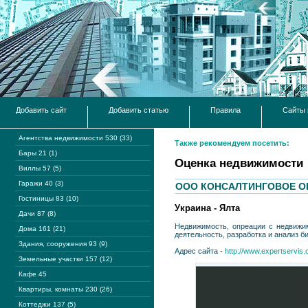
Добавить сайт
Добавить статью
Правила
Сайты 
Агентства недвижимости 530 (33)
Также рекомендуем посетить:
Бары 21 (1)
Оценка недвижимости
Виллы 57 (5)
Гаражи 40 (3)
ООО КОНСАЛТИНГОВОЕ О
Гостиницы 83 (10)
Украина - Ялта
Дачи 87 (8)
Недвижимость, опреации с недвижим
Дома 161 (21)
деятельность, разработка и анализ б
Здания, сооружения 93 (9)
Адрес сайта -
http://www.expertservis
Земельные участки 157 (12)
Кафе 45
Квартиры, комнаты 230 (26)
Коттеджи 137 (5)