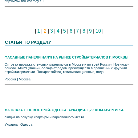
http://www.rko-est.moy.su
|
1
|
2
|
3
|
4
|
5
|
6
|
7
|
8
|
9
|
10
|
СТАТЬИ ПО РАЗДЕЛУ
ФАСАДНЫЕ ПАНЕЛИ HANYI НА РЫНКЕ СТРОЙМАТЕРИАЛОВ Г. МОСКВЫ
Оптовая продажа стеновых материалов в Москве и по всей России. Новинка -
панели HANYI (Ханьи), обладают рядом преимуществ в сравнении с другими
стройматериалами. Пожаростойкие, теплоизоляционные, водо
Россия
|
Москва
ЖК ПЛАЗА 1. НОВОСТРОЙ. ОДЕССА. АРКАДИЯ. 1,2,3 КОМ.КВАРТИРЫ.
скидка на покупку квартиры и парковочного места
Украина
|
Одесса