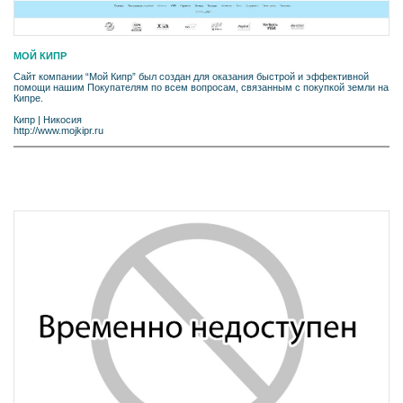
МОЙ КИПР
Сайт компании “Мой Кипр” был создан для оказания быстрой и эффективной
помощи нашим Покупателям по всем вопросам, связанным с покупкой земли на
Кипре.
Кипр
|
Никосия
http://www.mojkipr.ru