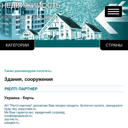
НЕДВИЖИМОСТЬ
КУПЛЯ, ПРОДАЖА, ОБМЕН, АРЕНДА
www.re-catalog.com
КАТЕГОРИИ
СТРАНЫ
Также рекомендуем посетить:
Здания, сооружения
РІЕЛТІ ПАРТНЕР
Украина - Керчь
АН "Ріелті партнер" допоможе Вам вигідно продати, безпечно купити, орендувати
будь-яку нерухомість.
Ми Вам гарантуємо: юридичний супровід;
конфіндеціальність;
зручність;
швидкість;