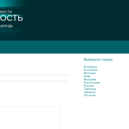
ИМОСТИ
ОСТЬ
 АРЕНДА
Выберите страну:
Беларусь
Болгария
Венгрия
Кипр
Молдова
Португалия
Россия
Тайланд
Украина
Эстония