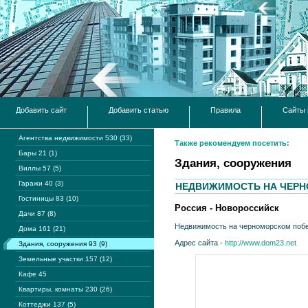
Добавить сайт
Добавить статью
Правила
Сайты 
Агентства недвижимости 530 (33)
Также рекомендуем посетить:
Бары 21 (1)
Здания, сооружения
Виллы 57 (5)
Гаражи 40 (3)
НЕДВИЖИМОСТЬ НА ЧЕР
Гостиницы 83 (10)
Россия - Новороссийск
Дачи 87 (8)
Недвижимость на черноморском поб
Дома 161 (21)
Адрес сайта -
http://www.dom23.net
Здания, сооружения 93 (9)
Земельные участки 157 (12)
Кафе 45
Квартиры, комнаты 230 (26)
Коттеджи 137 (5)