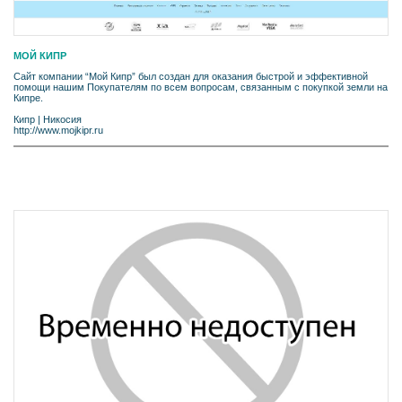
МОЙ КИПР
Сайт компании “Мой Кипр” был создан для оказания быстрой и эффективной
помощи нашим Покупателям по всем вопросам, связанным с покупкой земли на
Кипре.
Кипр
|
Никосия
http://www.mojkipr.ru