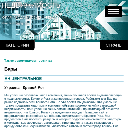
НЕДВИЖИМОСТЬ
КУПЛЯ, ПРОДАЖА, ОБМЕН, АРЕНДА
www.re-catalog.com
КАТЕГОРИИ
СТРАНЫ
Также рекомендуем посетить:
Бары
АН ЦЕНТРАЛЬНОЕ
Украина - Кривой Рог
Мы успешно развивающаяся компания, занимающаяся всеми видами операций
с недвижимостью Кривого Рога и за пределами города. Работаем для Вас на
рынке недвижимости Кривого Рога. За это время мы доказали, что умеем не
только продавать квартиры и комнаты, объекты коммерческой и загородной
недвижимости, но и успешно занимаемся ипотекой и приватизацией объектов
недвижимости в Кривого Рога и за пределами города. На нашем сайте
представлены разнообразные объекты недвижимости Кривого Рога. Мы
предлагаем Вам посетить разделы в которых подробно описываются :квартиры
и комнаты, коммерческая, загородная, строящаяся, а так же сдающиеся в
аренду объекты недвижимости. Уважаемые жители и гости города Кривой Рог.