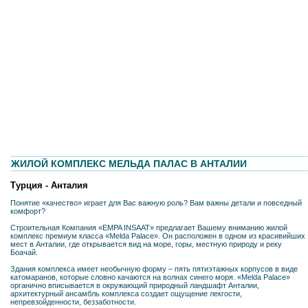
ЖИЛОЙ КОМПЛЕКС МЕЛЬДА ПАЛАС В АНТАЛИИ
Турция - Анталия
Понятие «качество» играет для Вас важную роль? Вам важны детали и повседный
комфорт?
Строительная Компания «EMPA INSAAT» предлагает Вашему вниманию жилой
комплекс премиум класса «Melda Palace». Он расположен в одном из красивийших
мест в Анталии, где открывается вид на море, горы, местную природу и реку
Боачай.
Здания комплекса имеет необычную форму – пять пятиэтажных корпусов в виде
катомаранов, которые словно качаются на волнах синего моря. «Melda Palace»
органично вписывается в окружающий природный ландшафт Анталии,
архитектурный ансамбль комплекса создает ощущение лекгости,
непревзойденности, беззаботности.