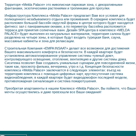
Территоря «Melda Palace» это живописная парковая зона, с декоративными
фантанами, экзотическими растениями и тропинками для прогулки.
Инфраструктура Комплекса «Melda Palace» предлагает Вам все условия для
полноценного незабываемого отдыха или проживания. В серидине комплекса будет
расположен большой бассейн округлой формы в центре которого будет находится
фитнесс зал с панорамными окнами, а по периметру бассейна расположится
терраса для принятия солнечных ванн. Дизайн SPA центра в комплексе «MELDA
PALACE» будет выполнен из натуральных материалов, территория салона будет
разделена на четыре зоны, в которые будут входить турецкая баня, сауна,
массажные кабинеты и зона для релаксации.
Строительная Компания «EMPA INSAAT» делает все возможное для достижения
Вашего максимального комфорта и безопасности. В каждой квартире будет
установлена автоматизированное управление системы «умный дом»,
контролирующего освещение, отопление, вентиляцию и другие системы дома.
Сиситема позволит Вам создавать уникальные сценарии для повседненвной жизни,
такие как, просмотр фильма, вечеринка, утро и.т.д. Концепция безопасности
комплекса «Melda Palace» заключается в следующих элементах: въезд на
территорию комплекса с помощью цифровых карт, круглосуточная система
видеонаблюдения, в каждой квартире будет видеодомофон последней модели,
противопожарная сигнализация и система пожаротушения.
Преобретая апартаменты в нашем Комлексе «Melda Palace», Вы поймете, что Ваши
мечты осуществились и даже превзошли все Ваши ожидания!